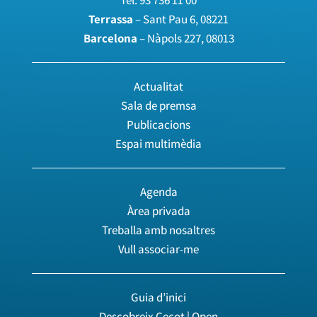
Tel.
93 736 11 00
Terrassa
– Sant Pau 6, 08221
Barcelona
– Nàpols 227, 08013
Actualitat
Sala de premsa
Publicacions
Espai multimèdia
Agenda
Àrea privada
Treballa amb nosaltres
Vull associar-me
Guia d’inici
Descobreix Cecot | Open