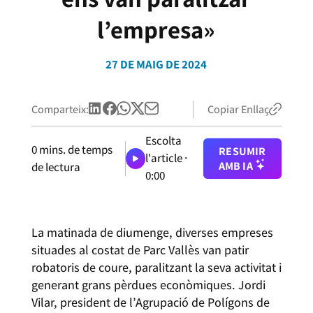
l’empresa»
27 DE MAIG DE 2024
Comparteix:
Copiar Enllaç
Escolta
0
mins. de temps
RESUMIR
l'article ·
AMB IA
de lectura
0:00
La matinada de diumenge, diverses empreses
situades al costat de Parc Vallès van patir
robatoris de coure, paralitzant la seva activitat i
generant grans pèrdues econòmiques. Jordi
Vilar, president de l’Agrupació de Polígons de