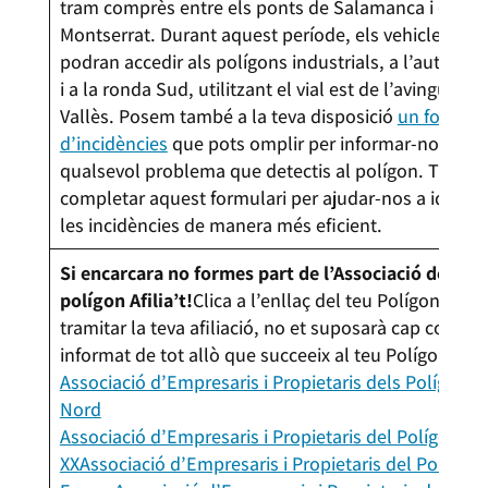
tram comprès entre els ponts de Salamanca i de
Montserrat. Durant aquest període, els vehicles priv
podran accedir als polígons industrials, a l’autopist
i a la ronda Sud, utilitzant el vial est de l’avinguda d
Vallès. Posem també a la teva disposició
un formula
d’incidències
que pots omplir per informar-nos de
qualsevol problema que detectis al polígon. T’ani
completar aquest formulari per ajudar-nos a identif
les incidències de manera més eficient.
Si encarcara no formes part de l’Associació del teu
polígon Afilia’t!
Clica a l’enllaç del teu Polígon per
tramitar la teva afiliació, no et suposarà cap cost i e
informat de tot allò que succeeix al teu Polígon:
Associació d’Empresaris i Propietaris dels Polígons 
Nord
Associació d’Empresaris i Propietaris del Polígon Se
XX
Associació d’Empresaris i Propietaris del Polígon