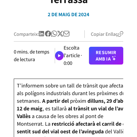
2 DE MAIG DE 2024
Comparteix:
Copiar Enllaç
Escolta
0
mins. de temps
RESUMIR
l'article ·
AMB IA
de lectura
0:00
T’informem sobre un tall de trànsit que afectarà l’a
als polígons industrials durant les pròximes dues
setmanes.
A partir del
pròxim
dilluns, 29 d’abril, fi
12 de maig
, es tallarà
al trànsit un vial de l’avingu
Vallès
a causa de les obres al pont de
Montserrat. La
restricció
afectarà el carril de circul
sentit sud del vial oest de l’avinguda
del Vallès, en 