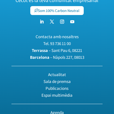
Cecot és la teva comunitat empresarial
Som 100% Carbon Neutral
Contacta amb nosaltres
Tel.
93 736 11 00
Terrassa
– Sant Pau 6, 08221
Barcelona
– Nàpols 227, 08013
Actualitat
Sala de premsa
Publicacions
Espai multimèdia
Agenda