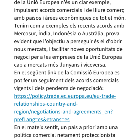
de la Unió Europea n’és un clar exemple,
impulsant acords comercials i de lliure comerç
amb països i àrees econòmiques de tot el món.
Tenim com a exemples els recents acords amb
Mercosur, Índia, Indonèsia o Austràlia, prova
evident que l’objectiu a perseguir és el d’obrir
nous mercats, i facilitar noves oportunitats de
negoci per a les empreses de la Unió Europea
cap a mercats més llunyans i viceversa.
En el següent link de la Comissió Europea es
pot fer un seguiment dels acords comercials
vigents i dels pendents de negociació:
https://policy.trade.ec.europa.eu/eu-trade-
relationships-country-and-
region/negotiations-and-agreements_en?
prefLang=es&etrans=es
En el mateix sentit, un país a priori amb una
política comercial netament proteccionista