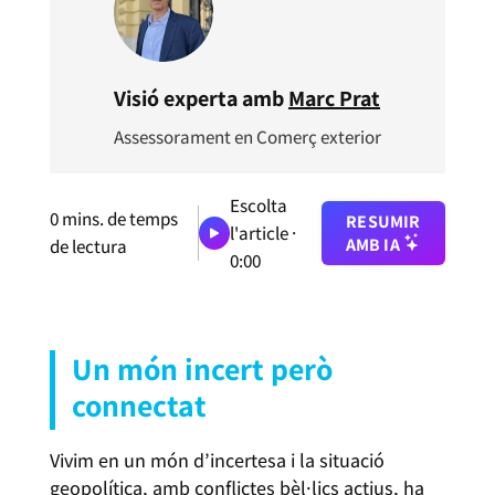
Visió experta amb
Marc Prat
Assessorament en Comerç exterior
Escolta
0
mins. de temps
RESUMIR
l'article ·
AMB IA
de lectura
0:00
Un món incert però
connectat
Vivim en un món d’incertesa i la situació
geopolítica, amb conflictes bèl·lics actius, ha