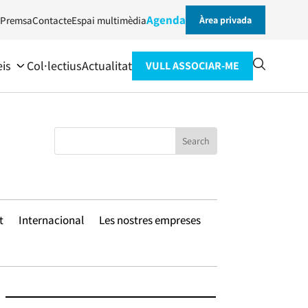
Agenda
Premsa
Contacte
Espai multimèdia
Àrea privada
eis
Col·lectius
Actualitat
VULL ASSOCIAR-ME
t
Internacional
Les nostres empreses