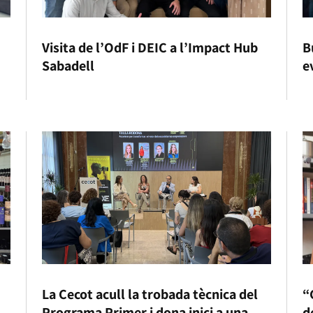
Visita de l’OdF i DEIC a l’Impact Hub
B
Sabadell
e
La Cecot acull la trobada tècnica del
“
Programa Primer i dona inici a una
d