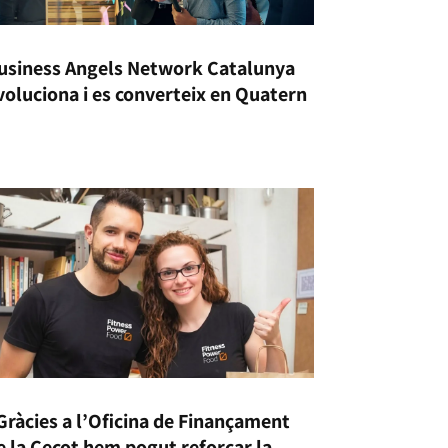
usiness Angels Network Catalunya
voluciona i es converteix en Quatern
Gràcies a l’Oficina de Finançament
e la Cecot hem pogut reforçar la