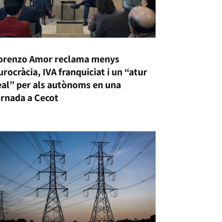
orenzo Amor reclama menys
urocràcia, IVA franquiciat i un “atur
eal” per als autònoms en una
ornada a Cecot