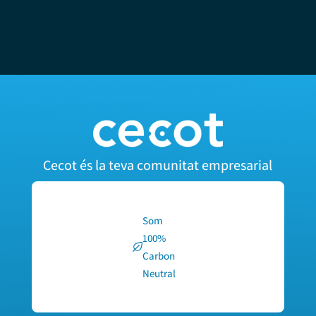
Cecot és la teva comunitat empresarial
Som
100%
Carbon
Neutral