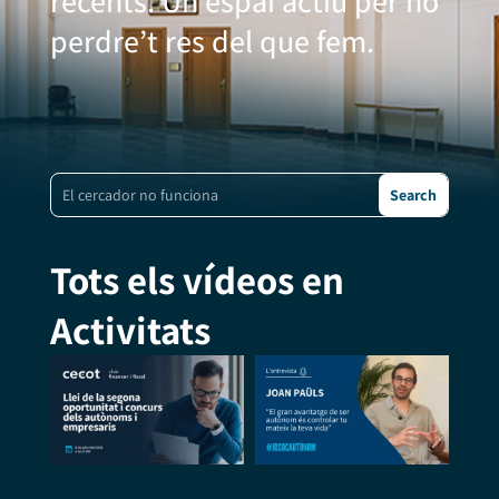
recents. Un espai actiu per no
perdre’t res del que fem.
Tots els vídeos en
Activitats