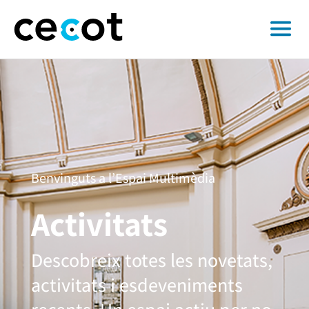
Benvinguts a l’Espai Multimèdia
Activitats
Descobreix totes les novetats,
activitats i esdeveniments