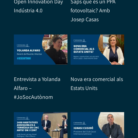
Open Innovation Day
Saps què és un PPA
Indústria 4.0
fotovoltaic? Amb
Josep Casas
Entrevista a Yolanda
Nova era comercial als
Alfaro –
Estats Units
#JoSocAutònom