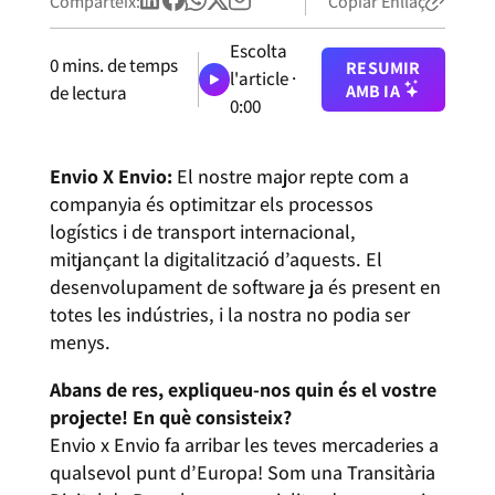
Comparteix:
Copiar Enllaç
Escolta
0
mins. de temps
RESUMIR
l'article ·
AMB IA
de lectura
0:00
Envio X Envio:
El nostre major repte com a
companyia és optimitzar els processos
logístics i de transport internacional,
mitjançant la digitalització d’aquests. El
desenvolupament de software ja és present en
totes les indústries, i la nostra no podia ser
menys.
Abans de res, expliqueu-nos quin és el vostre
projecte! En què consisteix?
Envio x Envio fa arribar les teves mercaderies a
qualsevol punt d’Europa! Som una Transitària