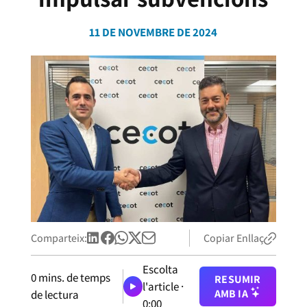
11 DE NOVEMBRE DE 2024
Comparteix:
Copiar Enllaç
Escolta
0
mins. de temps
RESUMIR
l'article ·
AMB IA
de lectura
0:00