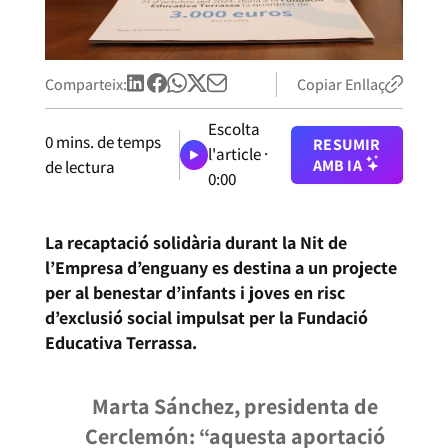
Comparteix:
Copiar Enllaç
Escolta
0
mins. de temps
RESUMIR
l'article ·
AMB IA
de lectura
0:00
La recaptació solidària durant la Nit de
l’Empresa d’enguany es destina a un projecte
per al benestar d’infants i joves en risc
d’exclusió social impulsat per la Fundació
Educativa Terrassa.
Marta Sánchez, presidenta de
Cerclemón: “aquesta aportació