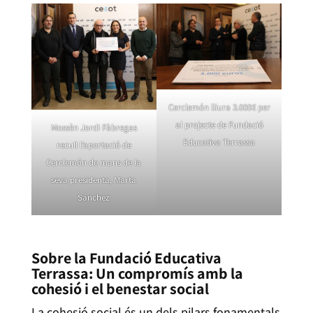
Cerclemón lliura 3.000€ per
al projecte de Fundació
Mossèn Jordi Fàbregas
Educativa Terrassa
recull l’aportació de
Cerclemón de mans de la
seva presidenta, Marta
Sánchez
Sobre la Fundació Educativa
Terrassa: Un compromís amb la
cohesió i el benestar social
La cohesió social és un dels pilars fonamentals