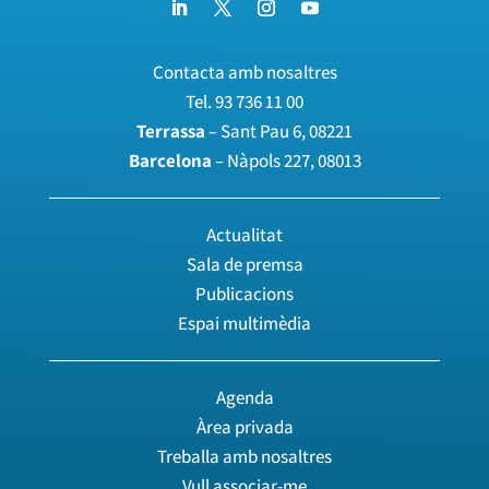
Contacta amb nosaltres
Tel.
93 736 11 00
Terrassa
– Sant Pau 6, 08221
Barcelona
– Nàpols 227, 08013
Actualitat
Sala de premsa
Publicacions
Espai multimèdia
Agenda
Àrea privada
Treballa amb nosaltres
Vull associar-me