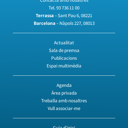
Tel.
93 736 11 00
Terrassa
– Sant Pau 6, 08221
Barcelona
– Nàpols 227, 08013
Actualitat
Sala de premsa
Publicacions
Espai multimèdia
Agenda
Àrea privada
Treballa amb nosaltres
Vull associar-me
Guia d’inici