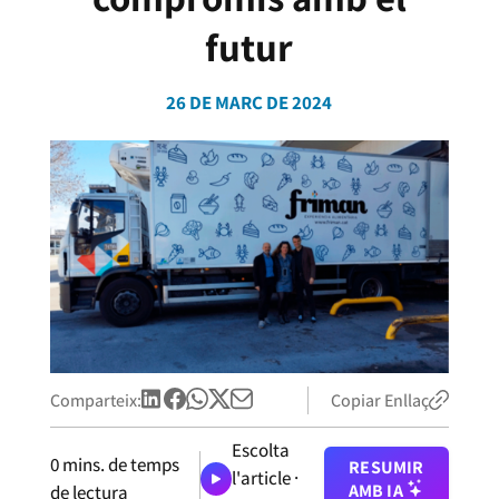
futur
26 DE MARÇ DE 2024
Comparteix:
Copiar Enllaç
Escolta
0
mins. de temps
RESUMIR
l'article ·
AMB IA
de lectura