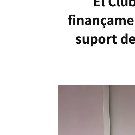
El Clu
finançamen
suport de