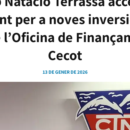
b Natació Terrassa acc
t per a noves invers
 l’Oficina de Finança
Cecot
13 DE GENER DE 2026