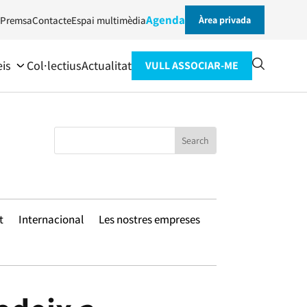
Agenda
Premsa
Contacte
Espai multimèdia
Àrea privada
eis
Col·lectius
Actualitat
VULL ASSOCIAR-ME
t
Internacional
Les nostres empreses