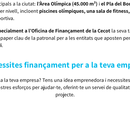
ipals a la ciutat:
l’Àrea Olímpica (45.000 m²)
i
el Pla del Bo
er nivell, incloent
piscines olímpiques, una sala de fitness
portiva.
pecialment a l’Oficina de Finançament de la Cecot
la seva t
paper clau de la patronal per a les entitats que aposten pe
i
.
ssites finançament per a la teva em
a la teva empresa? Tens una idea emprenedora i necessites 
tres esforços per ajudar-te, oferint-te un servei de qualitat 
projecte.
ET CONNECTEM AMB LES MILLORS SOLUCIONS FINANCERES