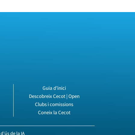
Guia d’inici
Descobreix Cecot | Open
Clubs i comissions
Coneix la Cecot
d’ús de la IA