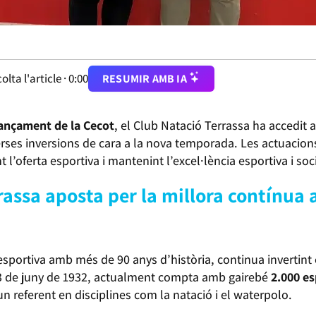
olta l'article ·
0:00
RESUMIR AMB IA
nançament de la Cecot
, el Club Natació Terrassa ha accedit 
erses inversions de cara a la nova temporada. Les actuacion
nt l’oferta esportiva i mantenint l’excel·lència esportiva i soci
rassa aposta per la millora contínua 
 esportiva amb més de 90 anys d’història, continua invertint 
el 3 de juny de 1932, actualment compta amb gairebé
2.000 es
n referent en disciplines com la natació i el waterpolo.