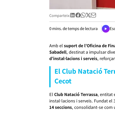
Comparteix:
0
mins. de temps de lectura
Esc
Amb el
suport de l’Oficina de Fi
Sabadell
, destinat a impulsar div
d’instal·lacions i serveis
, reforça
El Club Natació Ter
Cecot
El
Club Natació Terrassa
, entitat
instal·lacions i serveis. Fundat 
14 seccions
, consolidant-se com u