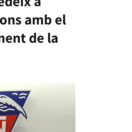
edeix a
ions amb el
ment de la