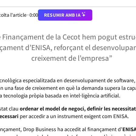
olta l'article ·
0:00
RESUMIR AMB IA
de Finançament de la Cecot hem pogut estruc
ançament d’ENISA, reforçant el desenvolupam
creixement de l’empresa”
nològica especialitzada en desenvolupament de software, au
 en una fase de creixement en què la demanda supera la capac
va tecnologia pròpia basada en intel·ligència artificial.
stat clau
ordenar el model de negoci, definir les necessitat
necessari
per accedir a un instrument exigent com ENISA.
ançament, Drop Business ha accedit al finançament d’
ENIS