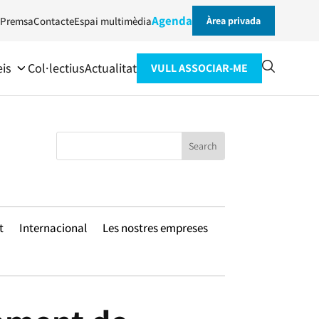
Agenda
Premsa
Contacte
Espai multimèdia
Àrea privada
eis
Col·lectius
Actualitat
VULL ASSOCIAR-ME
t
Internacional
Les nostres empreses