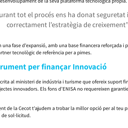
l desenvolupament de la seva plataforma tecnològica pròpia
nt tot el procés ens ha donat seguretat i
correctament l’estratègia de creixement
n una fase d’expansió, amb una base financera reforçada i 
artner tecnològic de referència per a pimes.
strument per finançar Innovació
ita al ministeri de indústria i turisme que ofereix suport fi
ectes innovadors. Els fons d’ENISA no requereixen garantie
nt de la Cecot t’ajudem a trobar la millor opció per al teu p
e sol·licitud.
S ENISA