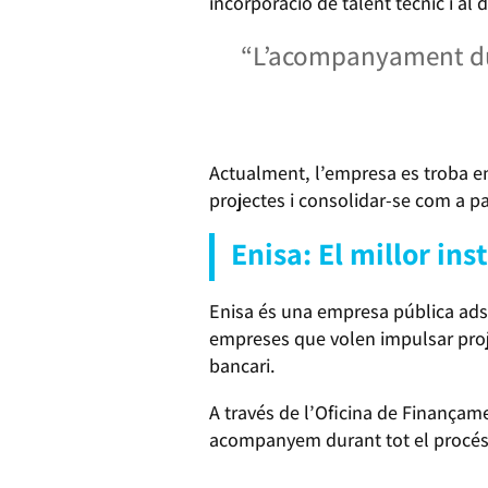
incorporació de talent tècnic i a
“L’acompanyament dura
Actualment, l’empresa es troba e
projectes i consolidar-se com a p
Enisa: El millor in
Enisa és una empresa pública adscr
empreses que volen impulsar proj
bancari.
A través de l’Oficina de Finançame
acompanyem durant tot el procés d
REQUISITS PER OPTAR ALS PRÉSTEC