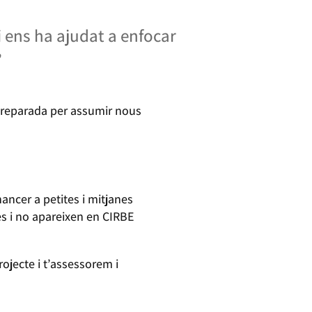
.
 ens ha ajudat a enfocar
”
preparada per assumir nous
nancer a petites i mitjanes
s i no apareixen en CIRBE
rojecte i t’assessorem i