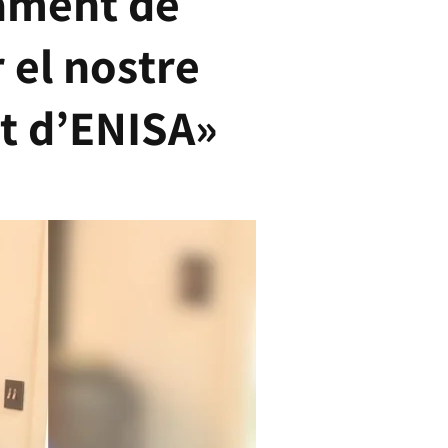
çament de
 el nostre
nt d’ENISA»