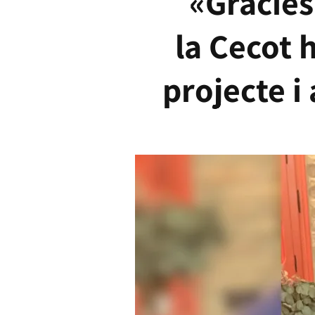
«Gràcies
la Cecot 
projecte i