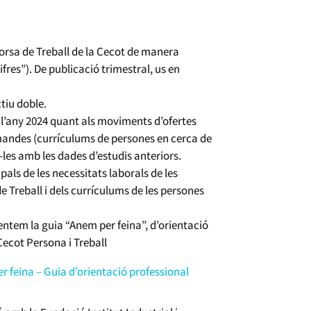
 Borsa de Treball de la Cecot de manera
ifres”). De publicació trimestral, us en
tiu doble.
 l’any 2024 quant als moviments d’ofertes
demandes (currículums de persones en cerca de
-les amb les dades d’estudis anteriors.
ipals de les necessitats laborals de les
de Treball i dels currículums de les persones
sentem la guia “Anem per feina”, d’orientació
ecot Persona i Treball
r feina – Guia d’orientació professional