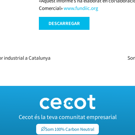
«Aquest informe s’ha elaborat en col·laboració
Comercial»
www.fundiic.org
DESCARREGAR
or industrial a Catalunya
Son
Cecot és la teva comunitat empresarial
Som 100% Carbon Neutral