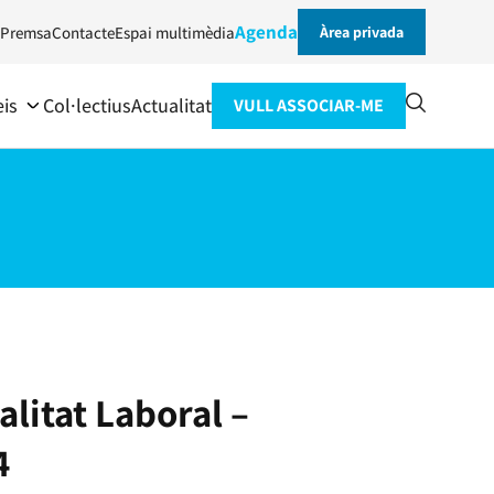
Agenda
Premsa
Contacte
Espai multimèdia
Àrea privada
eis
Col·lectius
Actualitat
VULL ASSOCIAR-ME
alitat Laboral –
4