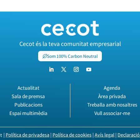
Cecot és la teva comunitat empresarial
Som 100% Carbon Neutral
Actualitat
Agenda
Sala de premsa
Àrea privada
Publicacions
Treballa amb nosaltres
Espai multimèdia
Vull associar-me
|
Política de privadesa
|
Política de cookies
|
Avís legal
|
Declaració 
t