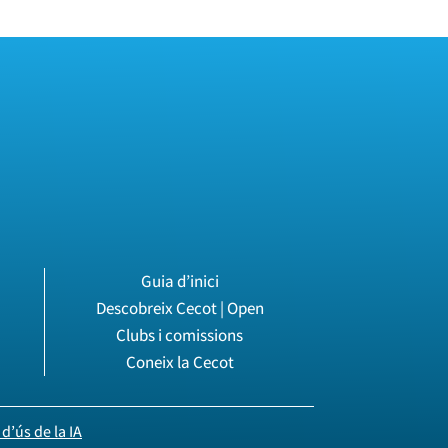
Guia d’inici
Descobreix Cecot | Open
Clubs i comissions
Coneix la Cecot
d’ús de la IA