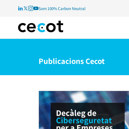
Som 100% Carbon Neutral
Publicacions Cecot