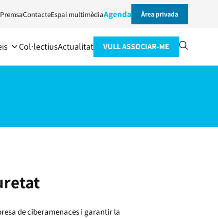
Agenda
Premsa
Contacte
Espai multimèdia
Àrea privada
eis
Col·lectius
Actualitat
VULL ASSOCIAR-ME
uretat
presa de ciberamenaces i garantir la