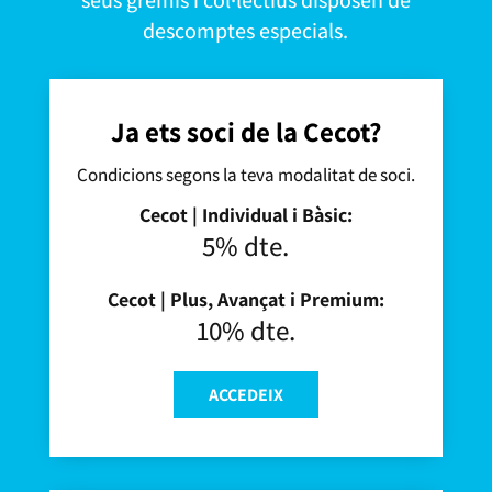
seus gremis i col·lectius disposen de
descomptes especials.
Ja ets soci de la Cecot?
Condicions segons la teva modalitat de soci.
Cecot | Individual i Bàsic:
5% dte.
Cecot | Plus, Avançat i Premium:
10% dte.
ACCEDEIX