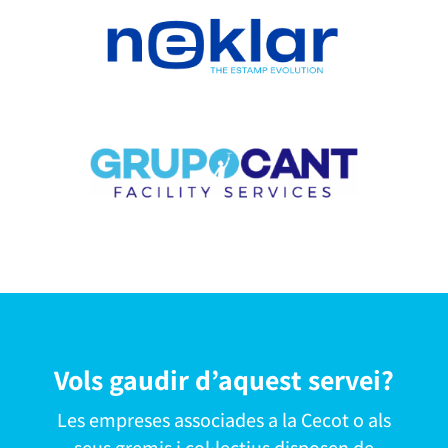
Vols gaudir d’aquest servei?
Les empreses associades a la Cecot o als