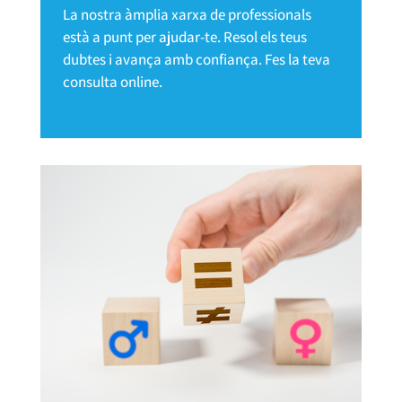
La nostra àmplia xarxa de professionals
està a punt per ajudar-te. Resol els teus
dubtes i avança amb confiança. Fes la teva
consulta online.