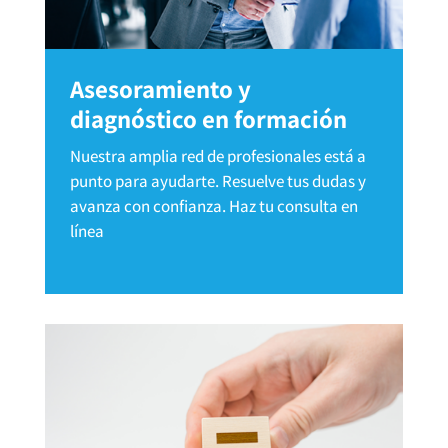
Asesoramiento y
diagnóstico en formación
Nuestra amplia red de profesionales está a
punto para ayudarte. Resuelve tus dudas y
avanza con confianza. Haz tu consulta en
línea