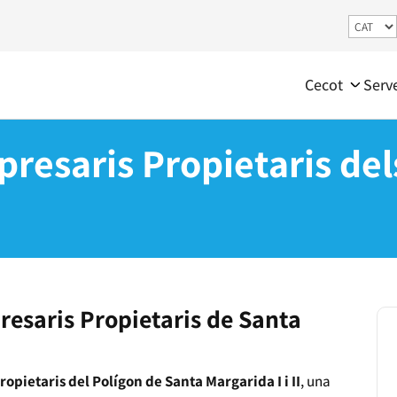
Cecot
Serv
resaris Propietaris del
resaris Propietaris de Santa
ropietaris del Polígon de Santa Margarida I i II
, una