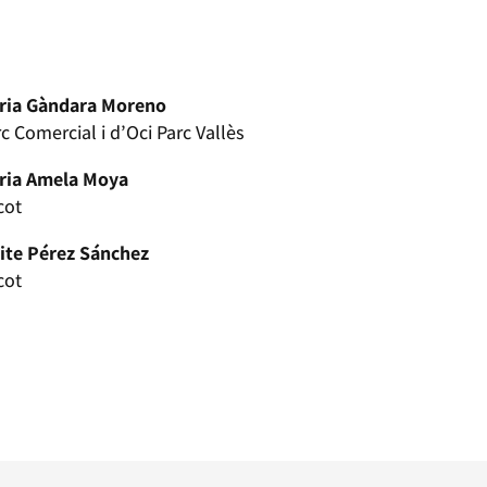
ria Gàndara Moreno
c Comercial i d’Oci Parc Vallès
ria Amela Moya
cot
ite Pérez Sánchez
cot