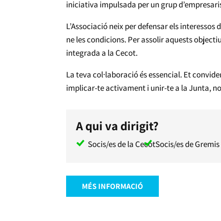
iniciativa impulsada per un grup d’empresar
L’Associació neix per defensar els interessos d
ne les condicions. Per assolir aquests objecti
integrada a la Cecot.
La teva col·laboració és essencial.
Et convidem
implicar-te activament i unir-te a la Junta, n
A qui va dirigit?
Socis/es de la Cecot
Socis/es de Gremis 
MÉS INFORMACIÓ