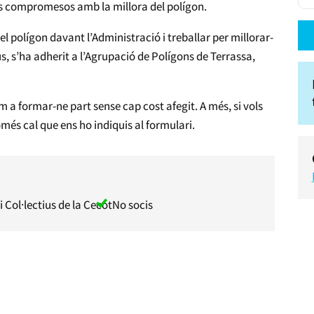
is compromesos amb la millora del polígon.
el polígon davant l’Administració i treballar per millorar-
us, s’ha adherit a l’Agrupació de Polígons de Terrassa,
 a formar-ne part sense cap cost afegit. A més, si vols
omés cal que ens ho indiquis al formulari.
i Col·lectius de la Cecot
No socis