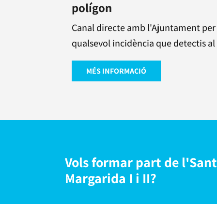
polígon
Canal directe amb l'Ajuntament pe
qualsevol incidència que detectis al
MÉS INFORMACIÓ
Vols formar part de l'San
Margarida I i II?