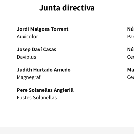
Junta directiva
Jordi Malgosa Torrent
Nú
Auxicolor
Par
Josep Daví Casas
Nú
Daviplus
Ce
Judith Hurtado Arnedo
Ma
Magnegraf
Ce
Pere Solanellas Anglerill
Fustes Solanellas