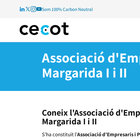
Som 100% Carbon Neutral
Associació d'Emp
Margarida I i II
Coneix l'Associació d'Emp
Margarida I i II
S’ha constituït l’
Associació d’Empresaris i P