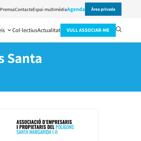
Agenda
Premsa
Contacte
Espai multimèdia
Àrea privada
eis
Col·lectius
Actualitat
VULL ASSOCIAR-ME
s Santa