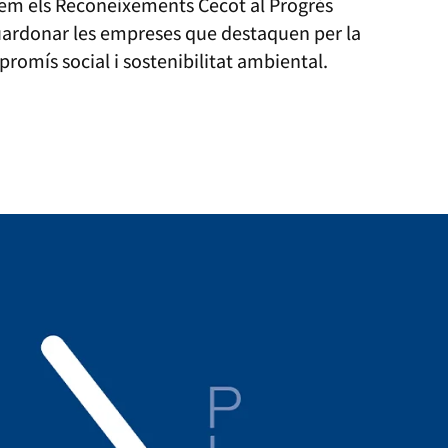
em els Reconeixements Cecot al Progrés
uardonar les empreses que destaquen per la
romís social i sostenibilitat ambiental.