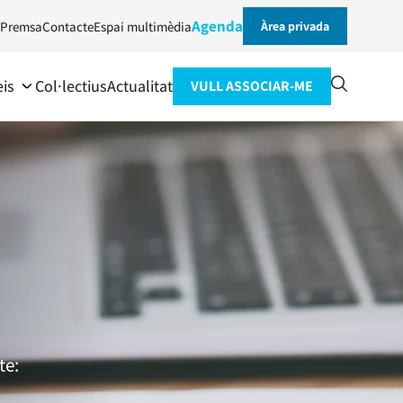
Agenda
Premsa
Contacte
Espai multimèdia
Àrea privada
eis
Col·lectius
Actualitat
VULL ASSOCIAR-ME
te:
s