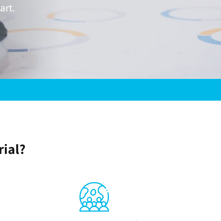
art.
rial?