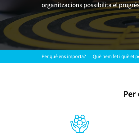
organitzacions possibilita el progré
Per què ens importa?
Què hem fet i què et 
Per 