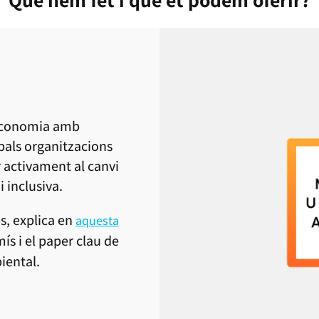
 Economia amb
pals organitzacions
r activament al canvi
 inclusiva.
és, explica en
aquesta
ís i el paper clau de
iental.