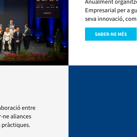
Anualment organitz
Empresarial per a g
seva innovació, comp
SABER-NE MÉS
aboració entre
r-ne aliances
s pràctiques.