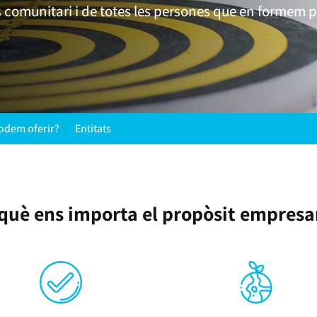
s comunitari i de totes les persones que en formem p
podem oferir?
Entitats
què ens importa el propòsit empresa