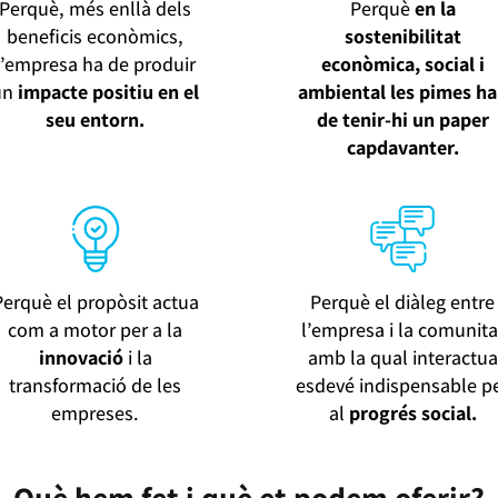
Perquè, més enllà dels
Perquè
en la
beneficis econòmics,
sostenibilitat
l’empresa ha de produir
econòmica, social i
un
impacte positiu en el
ambiental les pimes h
seu entorn.
de tenir-hi un paper
capdavanter.
Perquè el propòsit actua
Perquè el diàleg entre
com a motor per a la
l’empresa i la comunita
innovació
i la
amb la qual interactua
transformació de les
esdevé indispensable p
empreses.
al
progrés social.
Què hem fet i què et podem oferir?