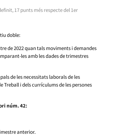
efinit, 17 punts més respecte del 1er
tiu doble:
estre de 2022 quan tals moviments i demandes
comparant-les amb les dades de trimestres
ipals de les necessitats laborals de les
de Treball i dels currículums de les persones
ori núm. 42:
imestre anterior.