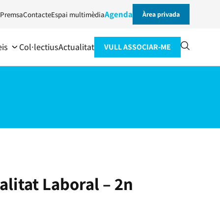
Agenda
Premsa
Contacte
Espai multimèdia
Àrea privada
eis
Col·lectius
Actualitat
VULL ASSOCIAR-ME
alitat Laboral – 2n