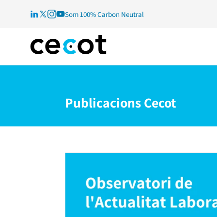
Som 100% Carbon Neutral
Publicacions Cecot