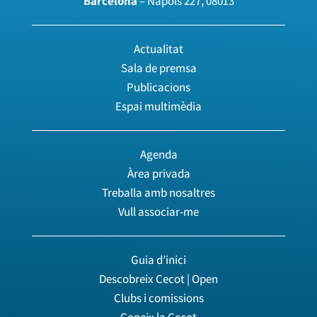
Barcelona
– Nàpols 227, 08013
Actualitat
Sala de premsa
Publicacions
Espai multimèdia
Agenda
Àrea privada
Treballa amb nosaltres
Vull associar-me
Guia d’inici
Descobreix Cecot | Open
Clubs i comissions