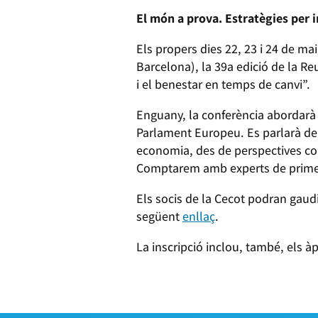
El món a prova. Estratègies per i
Els propers dies 22, 23 i 24 de m
Barcelona), la 39a edició de la Re
i el benestar en temps de canvi”.
Enguany, la conferència abordarà 
Parlament Europeu. Es parlarà de l
economia, des de perspectives com 
Comptarem amb experts de primer n
Els socis de la Cecot podran gaudi
següent
enllaç
.
La inscripció inclou, també, els à