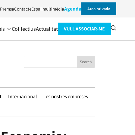
Agenda
Premsa
Contacte
Espai multimèdia
Àrea privada
eis
Col·lectius
Actualitat
VULL ASSOCIAR-ME
t
Internacional
Les nostres empreses