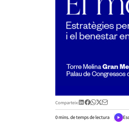
Comparteix:
0
mins. de temps de lectura
Esc