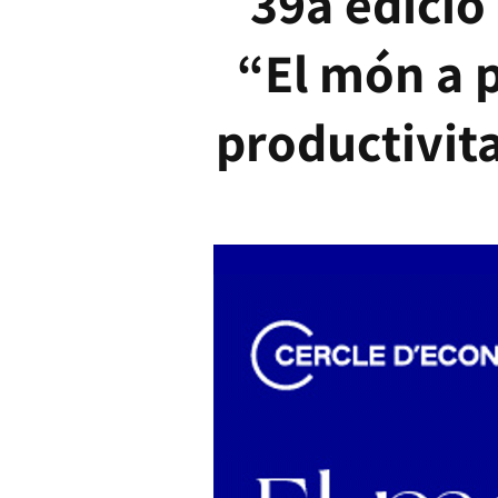
39a edició
“El món a p
productivita