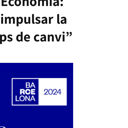
d’Economia:
 impulsar la
mps de canvi”