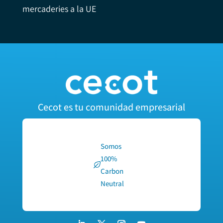
mercaderies a la UE
Cecot es tu comunidad empresarial
Somos
100%
Carbon
Neutral