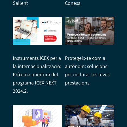
Sallent
Conesa
Instruments ICEX per a
Protegeix-te com a
la internacionalització:
autònom: solucions
Pròxima obertura del
per millorar les teves
programa ICEX NEXT
prestacions
2024.2.