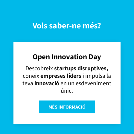
Vols saber-ne més?
Open Innovation Day
Descobreix
startups disruptives,
coneix
empreses líders
i impulsa la
teva
innovació
en un esdeveniment
únic.
MÉS INFORMACIÓ