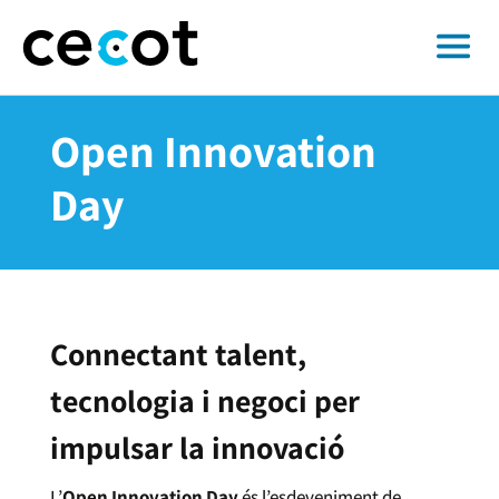
Open Innovation
Day
Connectant talent,
tecnologia i negoci per
impulsar la innovació
L’
Open Innovation Day
és l’esdeveniment de