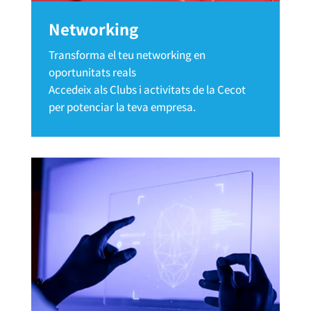
Networking
Transforma el teu networking en
oportunitats reals
Accedeix als Clubs i activitats de la Cecot
per potenciar la teva empresa.