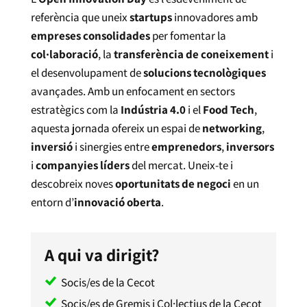
referència que uneix
startups
innovadores amb
empreses consolidades
per fomentar la
col·laboració
, la
transferència de coneixement
i
el desenvolupament de
solucions tecnològiques
avançades. Amb un enfocament en sectors
estratègics com la
Indústria 4.0
i el
Food Tech
,
aquesta jornada ofereix un espai de
networking
,
inversió
i sinergies entre
emprenedors
,
inversors
i
companyies líders
del mercat. Uneix-te i
descobreix noves
oportunitats de negoci
en un
entorn d’
innovació oberta
.
A qui va dirigit?
Socis/es de la Cecot
Socis/es de Gremis i Col·lectius de la Cecot