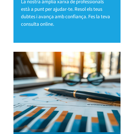
La nostra àmplia xarxa de professionals
està a punt per ajudar-te. Resol els teus
dubtes i avança amb confiança. Fes la teva
consulta online.