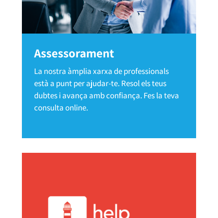
Assessorament
La nostra àmplia xarxa de professionals
està a punt per ajudar-te. Resol els teus
dubtes i avança amb confiança. Fes la teva
consulta online.