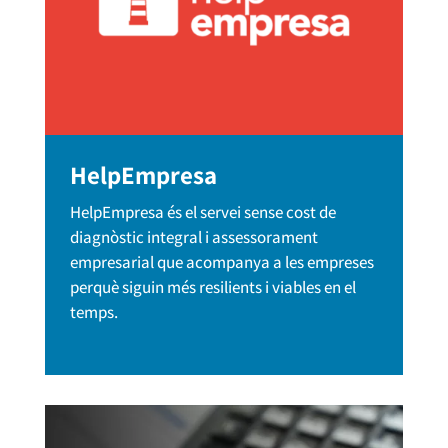
HelpEmpresa
HelpEmpresa és el servei sense cost de
diagnòstic integral i assessorament
empresarial que acompanya a les empreses
perquè siguin més resilients i viables en el
temps.