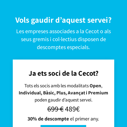
Vols gaudir d’aquest servei?
Les empreses associades a la Cecot o als
seus gremis i col·lectius disposen de
descomptes especials.
Ja ets soci de la Cecot?
Tots els socis amb les modalitats
Open
,
Individual, Bàsic, Plus, Avançat i Premium
poden gaudir d’aquest servei.
699 €
489€
30% de descompte
el primer any.