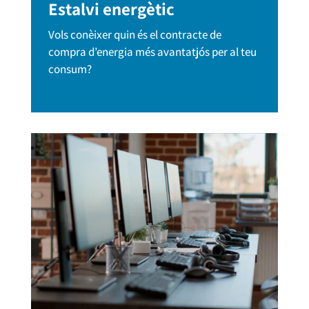
Estalvi energètic
Vols conèixer quin és el contracte de
compra d’energia més avantatjós per al teu
consum?