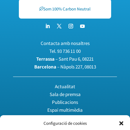
Som 100% Carbon Neutral
Contacta amb nosaltres
Tel.
93 736 11 00
Terrassa
– Sant Pau 6, 08221
Barcelona
– Nàpols 227, 08013
Actualitat
Sala de premsa
Publicacions
Espai multimèdia
Configuració de cookies
Agenda