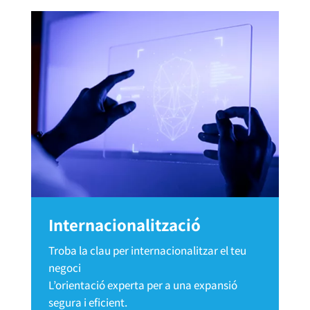
Internacionalització
Troba la clau per internacionalitzar el teu
negoci
L’orientació experta per a una expansió
segura i eficient.