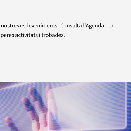
s nostres esdeveniments! Consulta l'Agenda per
operes activitats i trobades.