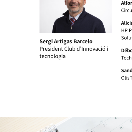
Alfo
Circu
Alic
HP P
Solu
Sergi Artigas Barcelo
President Club d’Innovació i
Débo
tecnologia
Tech
Sand
Olis