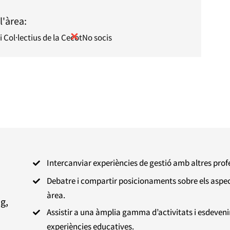
l'àrea:
i Col·lectius de la Cecot
No socis
Intercanviar experiències de gestió amb altres profe

Debatre i compartir posicionaments sobre els aspec

àrea.
g,
Assistir a una àmplia gamma d’activitats i esdeveni

experiències educatives.