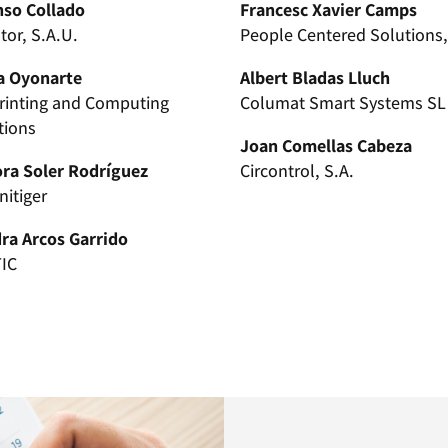
nso Collado
Francesc Xavier Camps
tor, S.A.U.
People Centered Solutions,
ia Oyonarte
Albert Bladas Lluch
rinting and Computing
Columat Smart Systems SL
tions
Joan Comellas Cabeza
ra Soler Rodríguez
Circontrol, S.A.
nitiger
ra Arcos Garrido
TIC