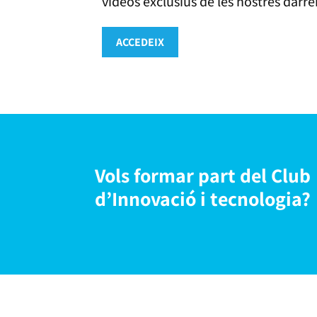
vídeos exclusius de les nostres darrer
ACCEDEIX
Vols formar part del Club
d’Innovació i tecnologia?