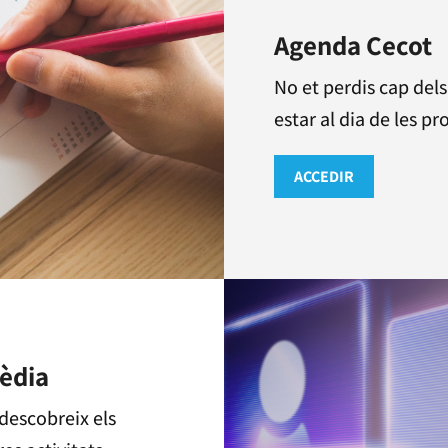
Agenda Cecot
No et perdis cap del
estar al dia de les pr
ACCEDIR
mèdia
 descobreix els