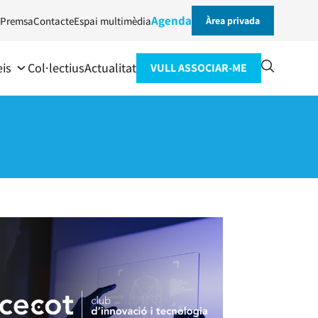
Agenda
Premsa
Contacte
Espai multimèdia
Àrea privada
eis
Col·lectius
Actualitat
VULL ASSOCIAR-ME