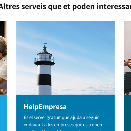
Altres serveis que et poden interessa
HelpEmpresa
És el servei gratuït que ajuda a seguir
endavant a les empreses que es troben