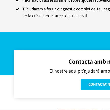
Informació i assessorament sobre ajudes i subvenci

T'’ajudarem a fer un diagnòstic complet del teu neg

fer-la créixer en les àrees que necessiti.
Contacta amb n
El nostre equip t’ajudarà amb 
CONTACTA'