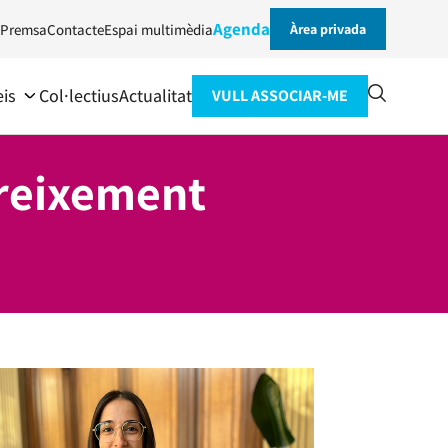
Agenda
Premsa
Contacte
Espai multimèdia
Àrea privada
eis
Col·lectius
Actualitat
VULL ASSOCIAR-ME
reixement