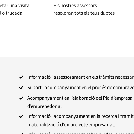
etar una visita
Els nostres assessors
l o trucada
resoldran tots els teus dubtes
a
Informació i assessorament en els tràmits necessar

Suport i acompanyament en el procés de comprav

Acompanyament en l’elaboració del Pla d’empresa i en

d’emprenedoria.
Informació i acompanyament en la recerca i tramita

materialització d’un projecte empresarial.