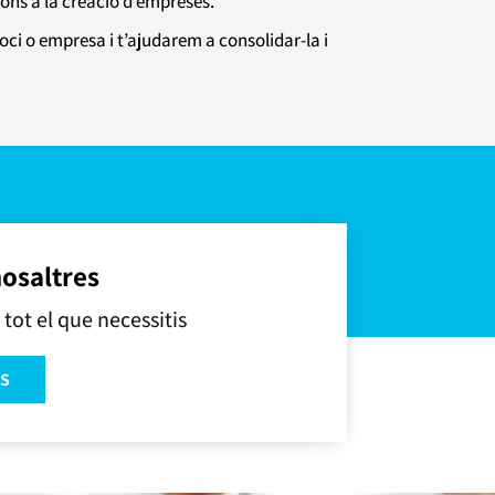
ons a la creació d’empreses.
oci o empresa i t’ajudarem a consolidar-la i
osaltres
tot el que necessitis
NS