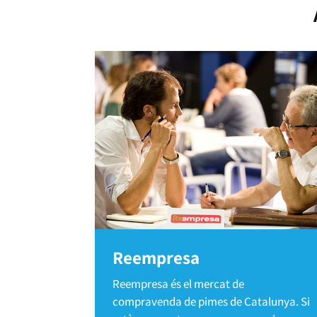
Reempresa
Reempresa és el mercat de
compravenda de pimes de Catalunya. Si