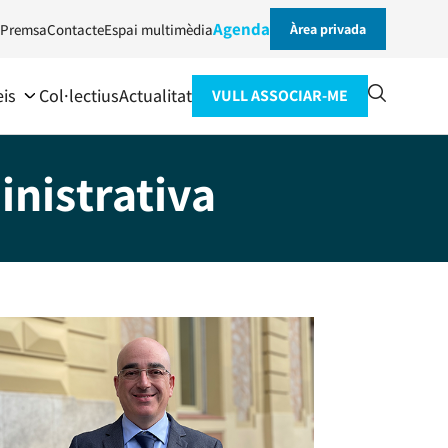
Agenda
Premsa
Contacte
Espai multimèdia
Àrea privada
eis
Col·lectius
Actualitat
VULL ASSOCIAR-ME
nistrativa