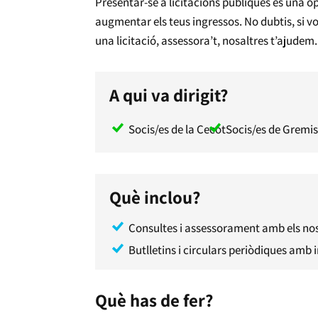
Presentar-se a licitacions públiques és una op
augmentar els teus ingressos. No dubtis, si v
una licitació, assessora’t, nosaltres t’ajudem.
A qui va dirigit?
Socis/es de la Cecot
Socis/es de Gremis 
Què inclou?
Consultes i assessorament amb els nost
Butlletins i circulars periòdiques amb 
Què has de fer?