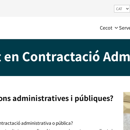
Cecot
Serv
en Contractació Admi
ions administratives i públiques?
ntractació administrativa o pública?