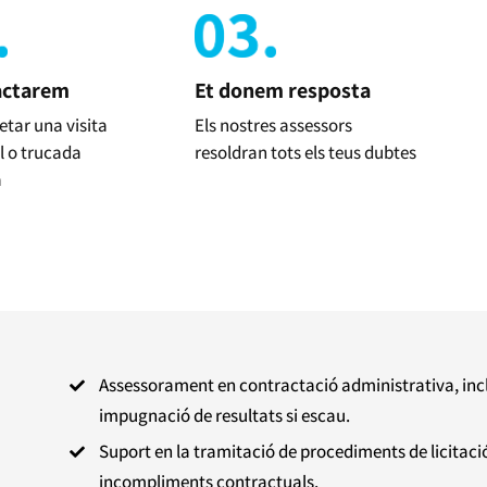
actarem
Et donem resposta
etar una visita
Els nostres assessors
l o trucada
resoldran tots els teus dubtes
a
Assessorament en contractació administrativa, incloe

impugnació de resultats si escau.
Suport en la tramitació de procediments de licitaci

incompliments contractuals.