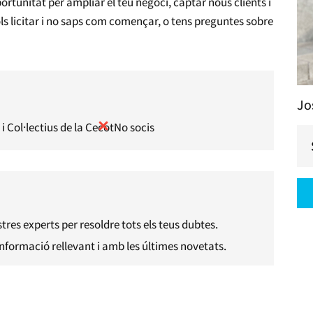
ortunitat per ampliar el teu negoci, captar nous clients i
ols licitar i no saps com començar, o tens preguntes sobre
Jo
i Col·lectius de la Cecot
No socis
res experts per resoldre tots els teus dubtes.
informació rellevant i amb les últimes novetats.