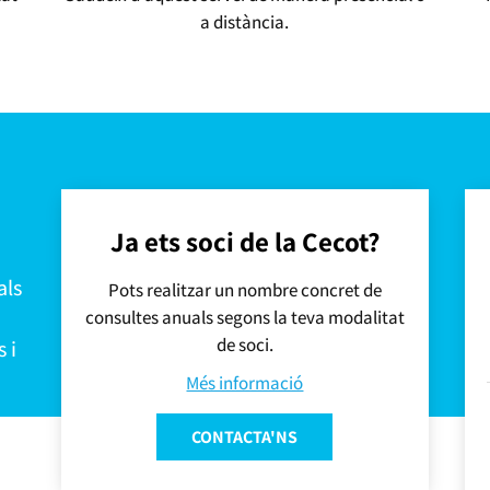
a distància.
Ja ets soci de la Cecot?
als
Pots realitzar un nombre concret de
consultes anuals segons la teva modalitat
de soci.
 i
Més informació
CONTACTA'NS