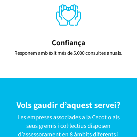
Confiança
Responem amb èxit més de 5.000 consultes anuals.
Vols gaudir d’aquest servei?
Les empreses associades a la Cecot o als
seus gremis i col·lectius disposen
d’assessorament en 8 àmbits diferents i