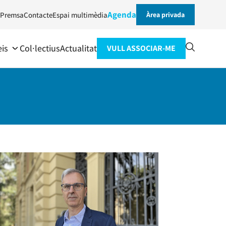
Agenda
Premsa
Contacte
Espai multimèdia
Àrea privada
eis
Col·lectius
Actualitat
VULL ASSOCIAR-ME