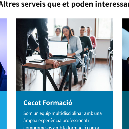
Altres serveis que et poden interessa
Cecot Formació
Som un equip multidisciplinar amb una
àmplia experiència professional i
compromesos amb la formació com a