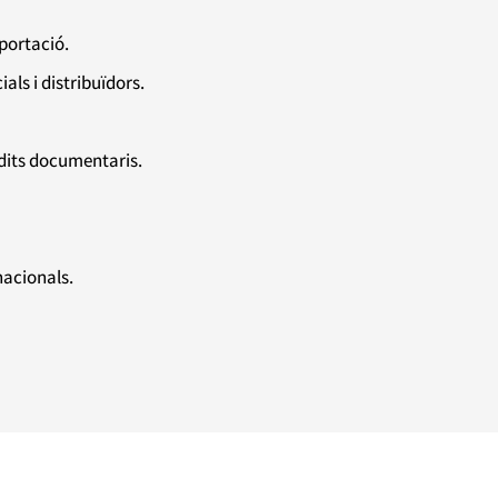
portació.
ls i distribuïdors.
dits documentaris.
nacionals.