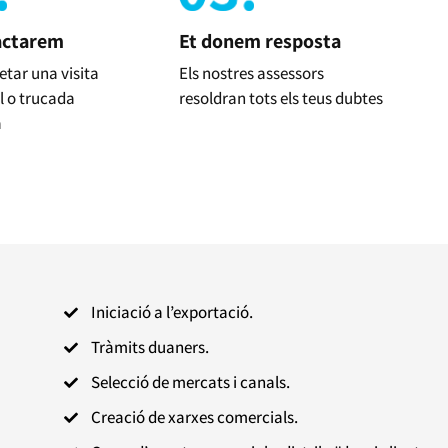
actarem
Et donem resposta
etar una visita
Els nostres assessors
l o trucada
resoldran tots els teus dubtes
a
Iniciació a l’exportació.

Tràmits duaners.

Selecció de mercats i canals.

Creació de xarxes comercials.
