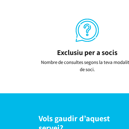
Exclusiu per a socis
Nombre de consultes segons la teva modali
de soci.
Vols gaudir d’aquest
servei?