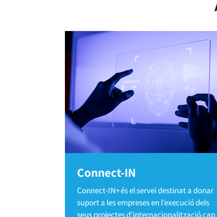
Connect-IN
Connect-IN+ és el servei destinat a donar
suport a les empreses en l’execució dels
seus projectes d’internacionalització cap