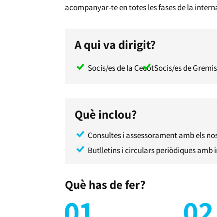
acompanyar-te en totes les fases de la intern
A qui va dirigit?
Socis/es de la Cecot
Socis/es de Gremis 
Què inclou?
Consultes i assessorament amb els nost
Butlletins i circulars periòdiques amb 
Què has de fer?