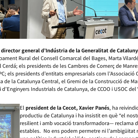
l
director general d’Indústria de la Generalitat de Catalun
ment Rural del Consell Comarcal del Bages, Marta Vilardés
l Cerdá; els presidents de les Cambres de Comerç de Manresa 
C; els presidents d’entitats empresarials com l’Associació
ca de la Catalunya Central, el Gremi de la Construcció de M
 d’Enginyers Industrials de Catalunya, de CCOO i USOC del V
El
president de la Cecot, Xavier Panés
, ha reivind
productiu de Catalunya i ha insistit en què “el nostr
resilient i amb vocació transformadora— reclama d
estables. No ens podem permetre ni l’ambigüitat ni