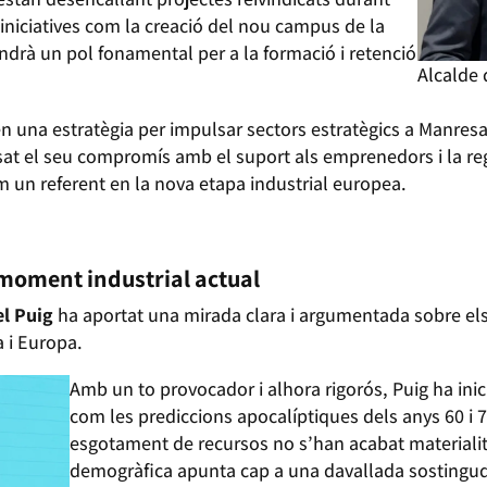
niciatives com la creació del nou campus de la
ndrà un pol fonamental per a la formació i retenció
Alcalde 
una estratègia per impulsar sectors estratègics a Manresa c
sat el seu compromís amb el suport als emprenedors i la r
m un referent en la nova etapa industrial europea.
 moment industrial actual
el Puig
ha aportat una mirada clara i argumentada sobre el
a i Europa.
Amb un to provocador i alhora rigorós, Puig ha inic
com les prediccions apocalíptiques dels anys 60 i 7
esgotament de recursos no s’han acabat materialitz
demogràfica apunta cap a una davallada sostinguda 