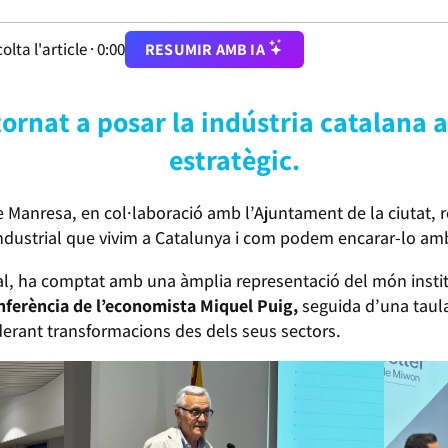
olta l'article ·
0:00
RESUMIR AMB IA
ornat a posar la indústria catalana a
estratègic.
Manresa, en col·laboració amb l’Ajuntament de la ciutat, r
ndustrial que vivim a Catalunya i com podem encarar-lo am
al, ha comptat amb una àmplia representació del món instituc
onferència de l’economista Miquel Puig,
seguida d’una tau
iderant transformacions des dels seus sectors.