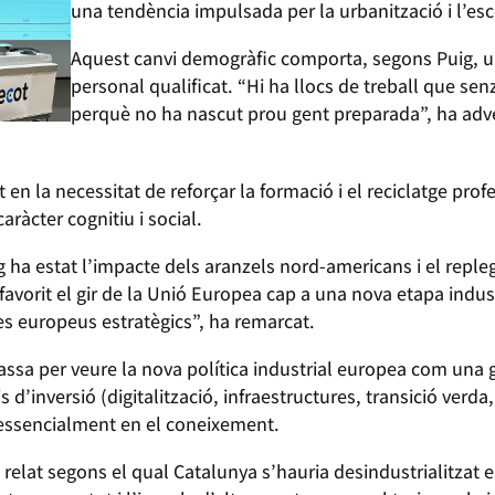
una tendència impulsada per la urbanització i l’esc
Aquest canvi demogràfic comporta, segons Puig, u
personal qualificat. “Hi ha llocs de treball que s
perquè no ha nascut prou gent preparada”, ha adve
t en la necessitat de reforçar la formació i el reciclatge prof
aràcter cognitiu i social.
 ha estat l’impacte dels aranzels nord-americans i el reple
avorit el gir de la Unió Europea cap a una nova etapa indust
s europeus estratègics”, ha remarcat.
passa per veure la nova política industrial europea com una 
s d’inversió (digitalització, infraestructures, transició verd
essencialment en el coneixement.
 relat segons el qual Catalunya s’hauria desindustrialitzat