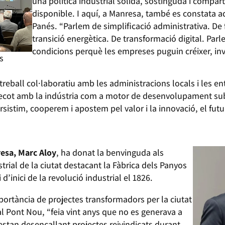
una política industrial sòlida, sostinguda i compart
disponible. I aquí, a Manresa, també es constata 
Panés. “Parlem de simplificació administrativa. De f
transició energètica. De transformació digital. Parle
condicions perquè les empreses puguin créixer, inve
s
eball col·laboratiu amb les administracions locals i les enti
ecot amb la indústria com a motor de desenvolupament sub
persistim, cooperem i apostem pel valor i la innovació, el futu
resa, Marc Aloy
, ha donat la benvinguda als
trial de la ciutat destacant la Fàbrica dels Panyos
’inici de la revolució industrial el 1826.
portància de projectes transformadors per la ciutat
al Pont Nou, “feia vint anys que no es generava a
estan desencallant projectes reivindicats durant