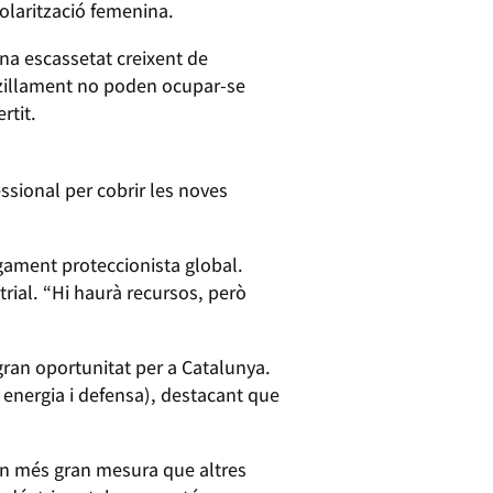
olarització femenina.
na escassetat creixent de
enzillament no poden ocupar-se
rtit.
essional per cobrir les noves
gament proteccionista global.
rial. “Hi haurà recursos, però
gran oportunitat per a Catalunya.
a, energia i defensa), destacant que
 en més gran mesura que altres