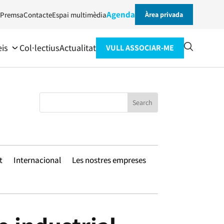
Agenda
Premsa
Contacte
Espai multimèdia
Àrea privada
eis
Col·lectius
Actualitat
VULL ASSOCIAR-ME
t
Internacional
Les nostres empreses