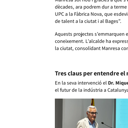
dècades, ara podrem dur a terme i
UPC a la Fàbrica Nova, que esdevi
de talent a la ciutat i al Bages”.
Aquests projectes s’emmarquen en 
coneixement. L’alcalde ha expres
la ciutat, consolidant Manresa co
PREGUNTEM A MARC ALOY
Tres claus per entendre el
En la seva intervenció el
Dr. Miqu
el futur de la indústria a Cataluny