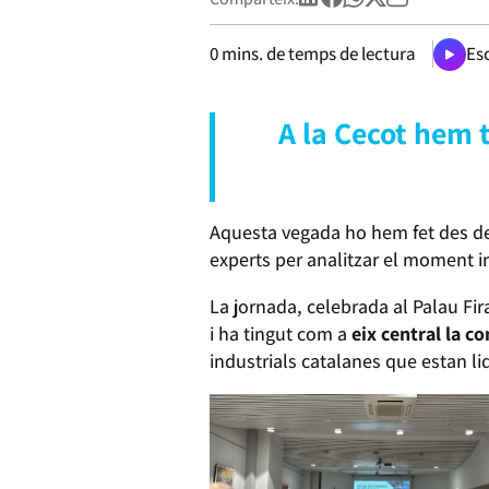
0
mins. de temps de lectura
Esc
A la Cecot hem t
Aquesta vegada ho hem fet des de 
experts per analitzar el moment i
La jornada, celebrada al Palau Fir
i ha tingut com a
eix central la c
industrials catalanes que estan l