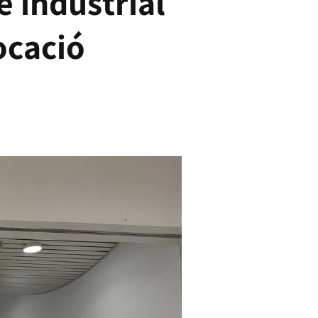
e industrial
ocació