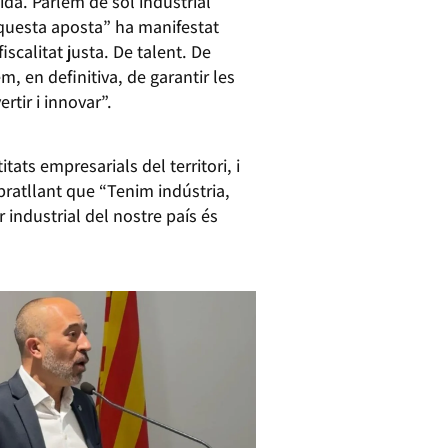
ida. Parlem de sòl industrial
aquesta aposta” ha manifestat
iscalitat justa. De talent. De
m, en definitiva, de garantir les
rtir i innovar”.
tats empresarials del territori, i
ratllant que “Tenim indústria,
r industrial del nostre país és