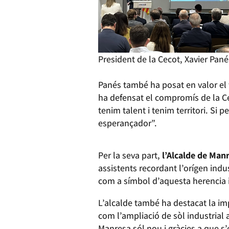
President de la Cecot, Xavier Pané
Panés també ha posat en valor el tr
ha defensat el compromís de la C
tenim talent i tenim territori. Si 
esperançador”.
Per la seva part,
l’Alcalde de Man
assistents recordant l’orígen indus
com a símbol d’aquesta herencia i d
L’alcalde també ha destacat la im
com l’ampliació de sòl industrial 
Manresa sól nou i gràcies a que s’