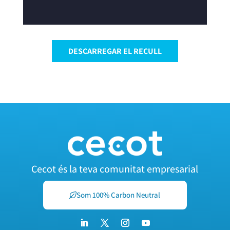
DESCARREGAR EL RECULL
Cecot és la teva comunitat empresarial
Som 100% Carbon Neutral