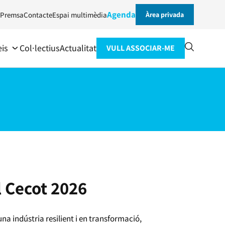
Agenda
Premsa
Contacte
Espai multimèdia
Àrea privada
eis
Col·lectius
Actualitat
VULL ASSOCIAR-ME
 Cecot 2026
a indústria resilient i en transformació,