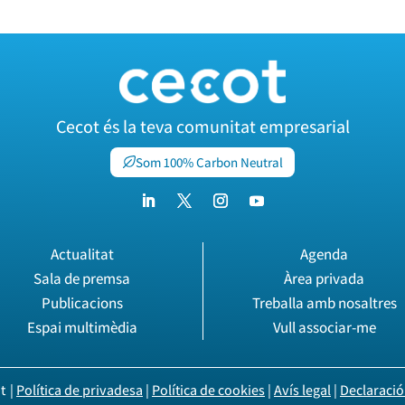
Cecot és la teva comunitat empresarial
Som 100% Carbon Neutral
Actualitat
Agenda
Sala de premsa
Àrea privada
Publicacions
Treballa amb nosaltres
Espai multimèdia
Vull associar-me
|
Política de privadesa
|
Política de cookies
|
Avís legal
|
Declaració 
t