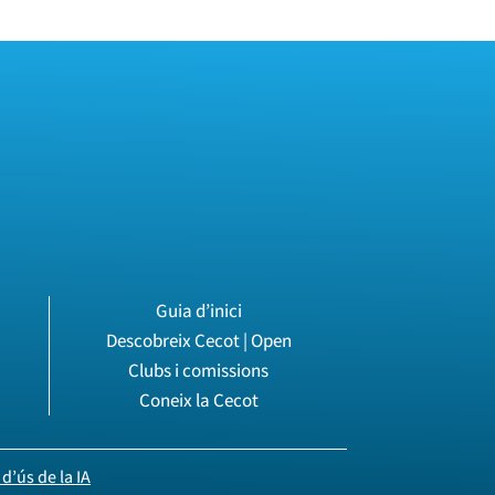
Guia d’inici
Descobreix Cecot | Open
Clubs i comissions
Coneix la Cecot
d’ús de la IA