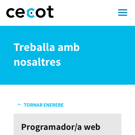
Treballa amb
nosaltres
TORNAR ENERERE
Programador/a web