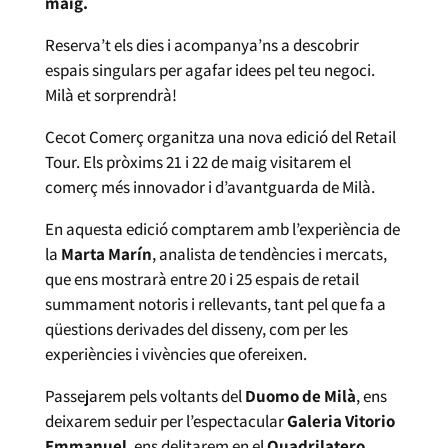
maig.
Reserva’t els dies i acompanya’ns a descobrir
espais singulars per agafar idees pel teu negoci.
Milà et sorprendrà!
Cecot Comerç organitza una nova edició del Retail
Tour. Els pròxims 21 i 22 de maig visitarem el
comerç més innovador i d’avantguarda de Milà.
En aquesta edició comptarem amb l’experiència de
la
Marta Marín
, analista de tendències i mercats,
que ens mostrarà entre 20 i 25 espais de retail
summament notoris i rellevants, tant pel que fa a
qüestions derivades del disseny, com per les
experiències i vivències que ofereixen.
Passejarem pels voltants del
Duomo de Milà
, ens
deixarem seduir per l’espectacular
Galeria Vitorio
Emmanuel
, ens delitarem en el
Quadrilatero