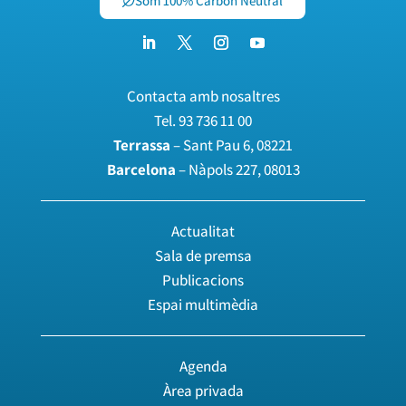
Som 100% Carbon Neutral
Contacta amb nosaltres
Tel.
93 736 11 00
Terrassa
– Sant Pau 6, 08221
Barcelona
– Nàpols 227, 08013
Actualitat
Sala de premsa
Publicacions
Espai multimèdia
Agenda
Àrea privada