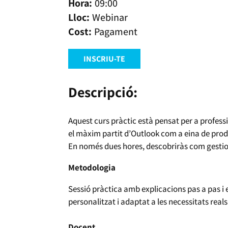
09:00
Webinar
Pagament
INSCRIU-TE
Descripció:
Aquest curs pràctic està pensat per a profess
el màxim partit d’Outlook com a eina de produ
En només dues hores, descobriràs com gestionar
Metodologia
Sessió pràctica amb explicacions pas a pas i
personalitzat i adaptat a les necessitats reals
Docent