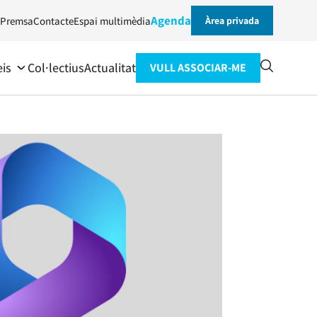
Agenda
Premsa
Contacte
Espai multimèdia
Àrea privada
eis
Col·lectius
Actualitat
VULL ASSOCIAR-ME