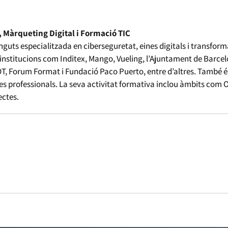
, Màrqueting Digital i Formació TIC
guts especialitzada en ciberseguretat, eines digitals i transfor
 institucions com Inditex, Mango, Vueling, l’Ajuntament de Barce
 Forum Format i Fundació Paco Puerto, entre d’altres. També és p
s professionals. La seva activitat formativa inclou àmbits com 
ectes.