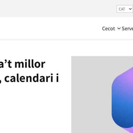
Cecot
Serv
’t millor
 calendari i