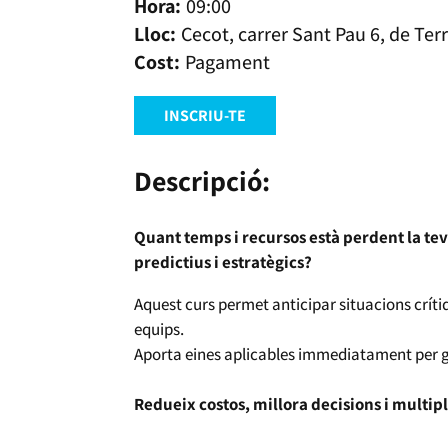
09:00
Cecot, carrer Sant Pau 6, de Ter
Pagament
INSCRIU-TE
Descripció:
Quant temps i recursos està perdent la teva
predictius i estratègics?
Aquest curs permet anticipar situacions críti
equips.
Aporta eines aplicables immediatament per g
Redueix costos, millora decisions i multi