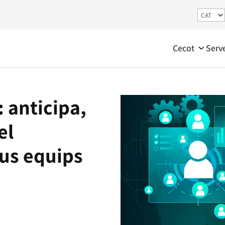
Cecot
Serv
: anticipa,
el
us equips