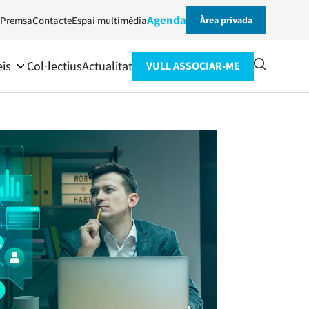
Agenda
Premsa
Contacte
Espai multimèdia
Àrea privada
eis
Col·lectius
Actualitat
VULL ASSOCIAR-ME