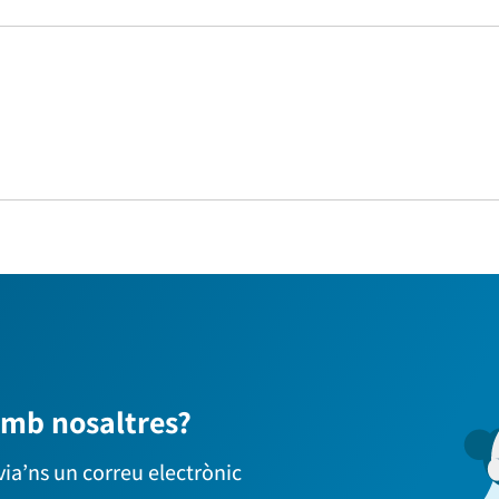
amb nosaltres?
via’ns un correu electrònic