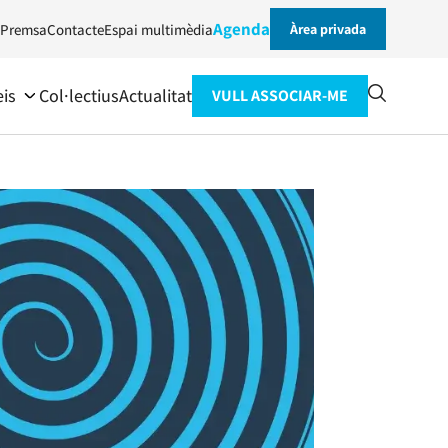
Agenda
Premsa
Contacte
Espai multimèdia
Àrea privada
eis
Col·lectius
Actualitat
VULL ASSOCIAR-ME