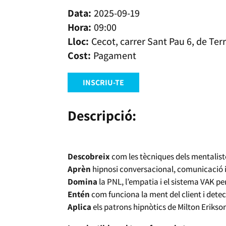
2025-09-19
09:00
Cecot, carrer Sant Pau 6, de Ter
Pagament
INSCRIU-TE
Descripció:
Descobreix
com les tècniques dels mentalist
Aprèn
hipnosi conversacional, comunicació i
Domina
la PNL, l’empatia i el sistema VAK pe
Entén
com funciona la ment del client i detec
Aplica
els patrons hipnòtics de Milton Erikson i