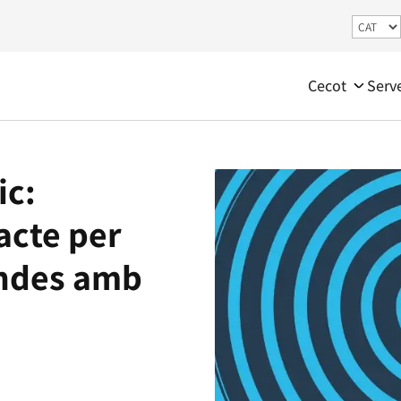
Cecot
Serv
ic:
acte per
endes amb