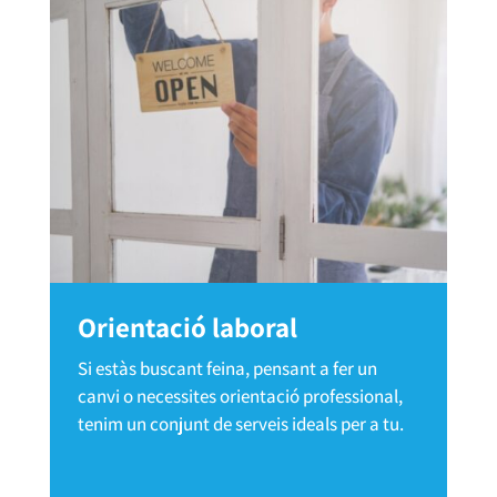
Orientació laboral
Si estàs buscant feina, pensant a fer un
canvi o necessites orientació professional,
tenim un conjunt de serveis ideals per a tu.