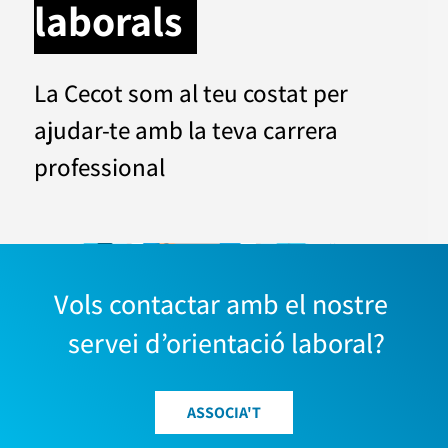
laborals
La Cecot som al teu costat per
ajudar-te amb la teva carrera
professional
Vols contactar amb el nostre 
 servei d’orientació laboral
?
ASSOCIA'T