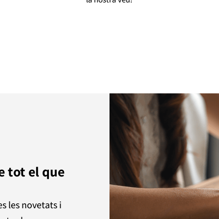
 tot el que
 les novetats i