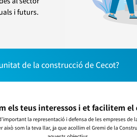
des al sector
als i futurs.
nitat de la construcció de Cecot?
 els teus interessos i et facilitem el 
’important la representació i defensa de les empreses de la
er això som la teva llar, ja que acollim el Gremi de la Constr
aquests objectius.