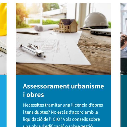
Assessorament urbanisme
i obres
Necessites tramitar una llicència d’obres
i tens dubtes? No estàs d’acord amb la
liquidació de l’ICIO? Vols consells sobre
una obra d’edificació o sobre gestió