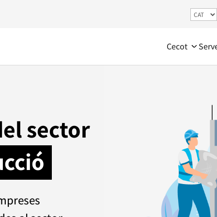
Cecot
Serv
el sector
ucció
empreses