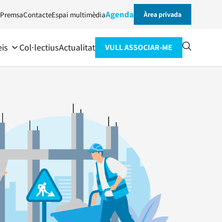
Agenda
Premsa
Contacte
Espai multimèdia
Àrea privada
eis
Col·lectius
Actualitat
VULL ASSOCIAR-ME