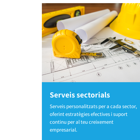
Serveis sectorials
Serveis personalitzats per a cada sector,
oferint estratègies efectives i suport
continu per al teu creixement
empresarial.