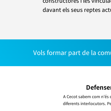
constructores i les vincula
davant els seus reptes actu
Vols formar part de la 
comu
Defensem
A Cecot sabem com n’és d
diferents interlocutors. P