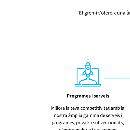
El gremi t’ofereix una 
Programes i serveis
Millora la teva competitivitat amb la
nostra àmplia gamma de serveis i
programes, privats i subvencionats,
d’emprenedoria i creixement