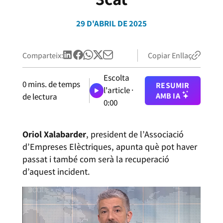
29 D'ABRIL DE 2025
Comparteix:
Copiar Enllaç
Escolta
0
mins. de temps
RESUMIR
l'article ·
AMB IA
de lectura
0:00
Oriol Xalabarder
, president de l’Associació
d’Empreses Elèctriques, apunta què pot haver
passat i també com serà la recuperació
d’aquest incident.