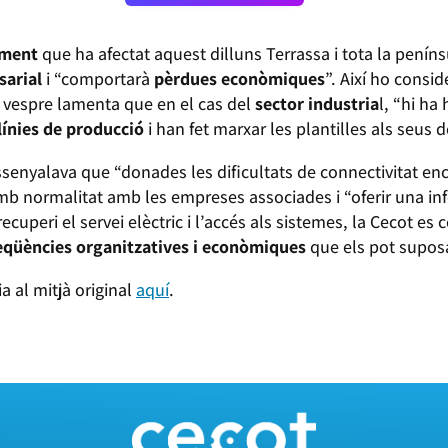
rament
que ha afectat aquest dilluns Terrassa i tota la peníns
sarial
i “comportarà
pèrdues econòmiques
”. Així ho consi
 vespre lamenta que en el cas del
sector industria
l, “hi h
línies de producció
i han fet marxar les plantilles als seus d
enyalava que “donades les dificultats de connectivitat encar
mb normalitat amb les empreses associades i “oferir una inf
ecuperi el servei elèctric i l’accés als sistemes, la Cecot 
qüències organitzatives i econòmiques
que els pot suposa
ia al mitjà original
aquí
.