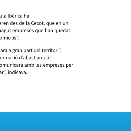
ula Ibèrica ha
deren des de la Cecot, que en un
a hagut empreses que han quedat
omicilis”.
a a gran part del territori”,
ormació d’abast ampli i
es comunicarà amb les empreses per
r”, indicava.