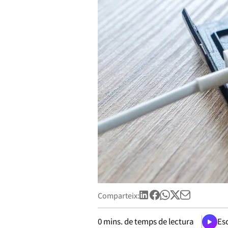
Comparteix:
0
mins. de temps de lectura
Esc