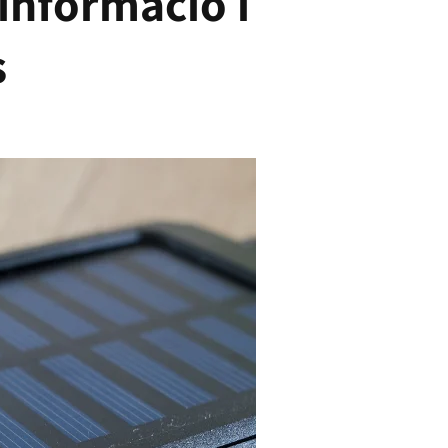
informació i
s