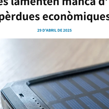
s lamenten manca d’
pèrdues econòmique
29 D'ABRIL DE 2025