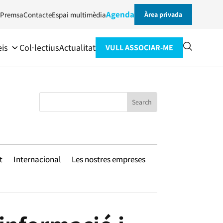
Agenda
Premsa
Contacte
Espai multimèdia
Àrea privada
eis
Col·lectius
Actualitat
VULL ASSOCIAR-ME
t
Internacional
Les nostres empreses