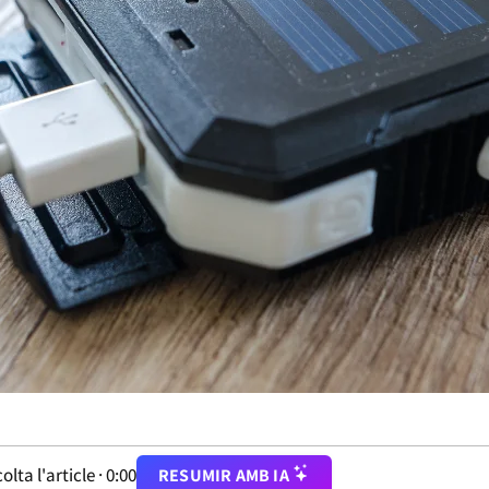
olta l'article ·
0:00
RESUMIR AMB IA