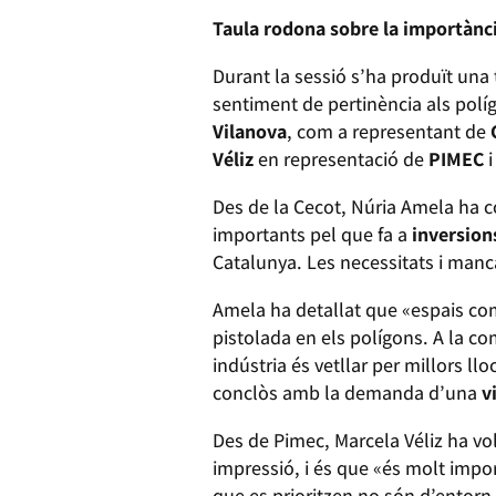
Taula rodona sobre la importànci
Durant la sessió s’ha produït una 
sentiment de pertinència als pol
Vilanova
, com a representant de
Véliz
en representació de
PIMEC
i
Des de la Cecot, Núria Amela ha c
importants pel que fa a
inversion
Catalunya. Les necessitats i manc
Amela ha detallat que «espais co
pistolada en els polígons. A la co
indústria és vetllar per millors ll
conclòs amb la demanda d’una
v
Des de Pimec, Marcela Véliz ha vol
impressió, i és que «és molt impo
que es prioritzen no són d’entorn