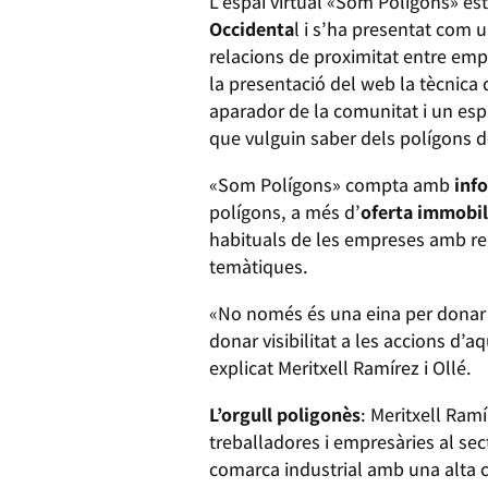
L’espai virtual «Som Polígons» es
Occidenta
l i s’ha presentat com 
relacions de proximitat entre empr
la presentació del web la tècnica 
aparador de la comunitat i un esp
que vulguin saber dels polígons d
«Som Polígons» compta amb
inf
polígons, a més d’
oferta immobil
habituals de les empreses amb rela
temàtiques.
«No només és una eina per donar su
donar visibilitat a les accions d’a
explicat Meritxell Ramírez i Ollé.
L’orgull poligonès
: Meritxell Ramí
treballadores i empresàries al se
comarca industrial amb una alta c