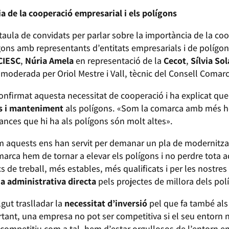
a de la cooperació empresarial i els polígons
taula de convidats per parlar sobre la importància de la coo
ígons amb representants d’entitats empresarials i de políg
CIESC
,
Núria Amela
en representació de la
Cecot
,
Sílvia Sol
 moderada per Oriol Mestre i Vall, tècnic del Consell Comarc
onfirmat aquesta necessitat de cooperació i ha explicat qu
s i manteniment
als polígons. «Som la comarca amb més hec
ances que hi ha als polígons són molt altes».
m aquests ens han servit per demanar un pla de modernitz
marca hem de tornar a elevar els polígons i no perdre tota aq
ocs de treball, més estables, més qualificats i per les nostres
ia administrativa directa
pels projectes de millora dels pol
gut traslladar la
necessitat d’inversió
pel que fa també als
rtant, una empresa no pot ser competitiva si el seu entorn n
 competitiu com a tal, hem d’estar orgullosos de l’entorn e