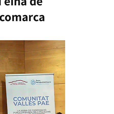
 eina de
a comarca