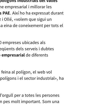
polígons industrials del Vallès
e empresarial i millorar les
s PAE
. Així ho ha expressat durant
 i Ollé, «volem que sigui un
na eina de coneixement per tots el
500 empreses ubicades als
eqüents dels serveis i dubtes
 empresarial
de diferents
 feina al polígon, el web vol
polígons i el sector industrial», ha
d’orgull per a totes les persones
é un pes molt important. Som una