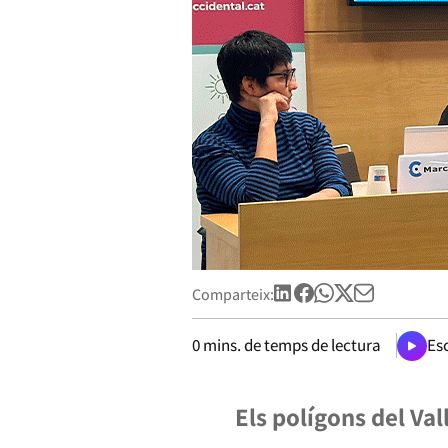
Comparteix:
0
mins. de temps de lectura
Esc
Els polígons del Va