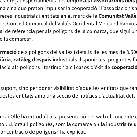
tà adreçat especialment a les
empreses i associacions dels 
una eina que pretén impulsar la cooperació i l’associacionism
eses industrials i entitats en el marc de la
Comunitat Vallè
del Consell Comarcal del Vallès Occidental Meritxell Ramírez
ai de referència per als polígons de la comarca, que sigui u
e la comarca».
ormació
dels polígons del Vallès i detalls de les més de 8.
iària
,
catàleg d’espais
industrials disponibles, preguntes fr
ció als polígons i testimonials i casos d’èxit de
cooperació
port, sinó per donar visibilitat d’aquelles entitats que fan
questes entitats amb una secció de notícies d’actualitat dels 
rez i Ollé ha introduït a la presentació del web el concepte 
ctor. «L’orgull poligonès, som la comarca on la indústria t
oncentració de polígons» ha explicat.