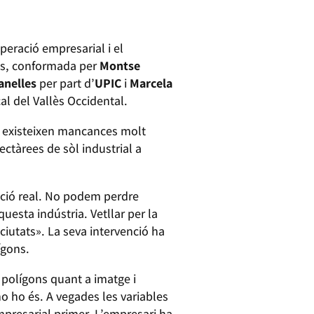
peració empresarial i el
ons, conformada per
Montse
anelles
per part d’
UPIC
i
Marcela
al del Vallès Occidental.
e existeixen mancances molt
tàrees de sòl industrial a
ació real. No podem perdre
uesta indústria. Vetllar per la
 ciutats». La seva intervenció ha
ígons.
 polígons quant a imatge i
o ho és. A vegades les variables
mpresarial primer. L’empresari ha