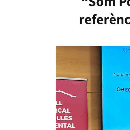
“Som Po
referènc