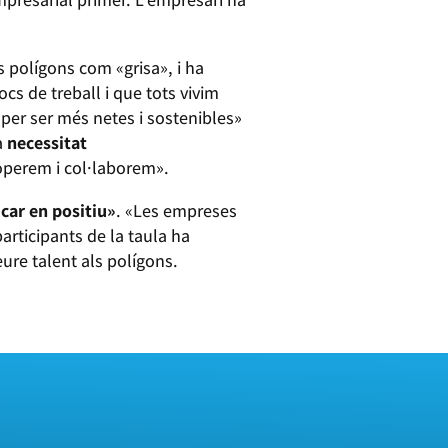
 polígons com «grisa», i ha
locs de treball i que tots vivim
per ser més netes i sostenibles»
a
necessitat
ooperem i col·laborem».
icar en positiu»
. «Les empreses
participants de la taula ha
ure talent als polígons.