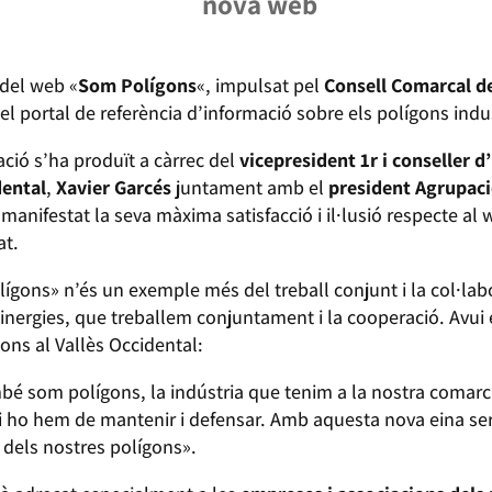
nova web
 del web «
Som Polígons
«, impulsat pel
Consell Comarcal de
r el portal de referència d’informació sobre els polígons indu
ació s’ha produït a càrrec del
vicepresident 1r i conseller d
dental
,
Xavier Garcés
juntament amb el
president Agrupaci
nifestat la seva màxima satisfacció i il·lusió respecte al w
at.
ígons» n’és un exemple més del treball conjunt i la col·labo
ergies, que treballem conjuntament i la cooperació. Avui
ons al Vallès Occidental:
mbé som polígons, la indústria que tenim a la nostra comarc
a i ho hem de mantenir i defensar. Amb aquesta nova eina se
 dels nostres polígons».