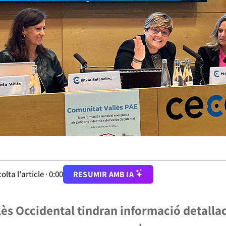
olta l'article ·
0:00
RESUMIR AMB IA
llès Occidental tindran informació detalla