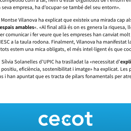
la seva empresa, ha d’ocupar-se també del seu entorn».
 Montse Vilanova ha explicat que existeix una mirada cap als
espais amables
«. «Al final allà és on es genera la riquesa, l
per comunicar i fer veure que les empreses han canviat molt 
CIESC a la taula rodona. Finalment, Vilanova ha manifestat l
tots estem una mica obligats, el més intel·ligent és que c
 Sílvia Solanelles d’UPIC ha traslladat la «necessitat d’
expl
ositiu, eficiència, sostenibilitat i imatge» ha explicat. Les 
s i han apuntat que es tracta de pilars fonamentals per atre