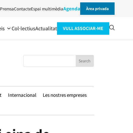
Agenda
Premsa
Contacte
Espai multimèdia
Àrea privada
eis
Col·lectius
Actualitat
VULL ASSOCIAR-ME
t
Internacional
Les nostres empreses