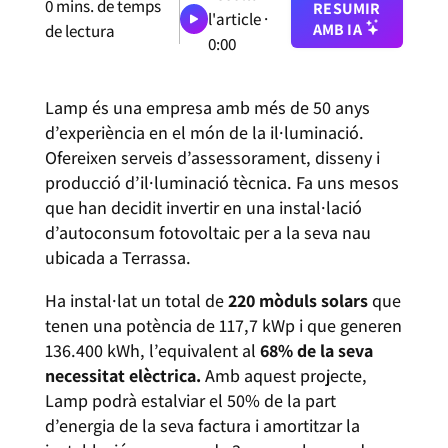
0
mins. de temps
RESUMIR
l'article ·
AMB IA
de lectura
0:00
Lamp és una empresa amb més de 50 anys
d’experiència en el món de la il·luminació.
Ofereixen serveis d’assessorament, disseny i
producció d’il·luminació tècnica. Fa uns mesos
que han decidit invertir en una instal·lació
d’autoconsum fotovoltaic per a la seva nau
ubicada a Terrassa.
Ha instal·lat un total de
220 mòduls solars
que
tenen una potència de 117,7 kWp i que generen
136.400 kWh, l’equivalent al
68% de la seva
necessitat elèctrica.
Amb aquest projecte,
Lamp podrà estalviar el 50% de la part
d’energia de la seva factura i amortitzar la