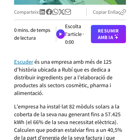
Comparteix:
Copiar Enllaç
Escolta
0
mins. de temps
RESUMIR
l'article ·
AMB IA
de lectura
0:00
Escuder
és una empresa amb més de 125
d’història ubicada a Rubí que es dedica a
distribuir ingredients per a l’elaboració de
productes als sectors cosmètic, pharma i
alimentació.
L’empresa ha instal·lat 82 mòduls solars a la
coberta de la seva nau generant fins a 57.425
kWh (el 66% de la seva necessitat elèctrica).
Calculen que podran estalviar fins a un 40,5%
de la part d’energia de la seva factura i que